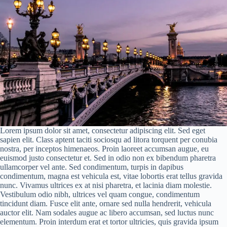
Lorem ipsum dolor sit amet, consectetur adipiscing elit. Sed eget
sapien elit. Class aptent taciti sociosqu ad litora torquent per conubia
nostra, per inceptos himenaeos. Proin laoreet accumsan augue, eu
euismod justo consectetur et. Sed in odio non ex bibendum pharetra
ullamcorper vel ante. Sed condimentum, turpis in dapibus
condimentum, magna est vehicula est, vitae lobortis erat tellus gravida
nunc. Vivamus ultrices ex at nisi pharetra, et lacinia diam molestie.
Vestibulum odio nibh, ultrices vel quam congue, condimentum
tincidunt diam. Fusce elit ante, ornare sed nulla hendrerit, vehicula
auctor elit. Nam sodales augue ac libero accumsan, sed luctus nunc
elementum. Proin interdum erat et tortor ultricies, quis gravida ipsum