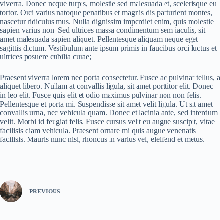
viverra. Donec neque turpis, molestie sed malesuada et, scelerisque eu
tortor. Orci varius natoque penatibus et magnis dis parturient montes,
nascetur ridiculus mus. Nulla dignissim imperdiet enim, quis molestie
sapien varius non. Sed ultrices massa condimentum sem iaculis, sit
amet malesuada sapien aliquet. Pellentesque aliquam neque eget
sagittis dictum. Vestibulum ante ipsum primis in faucibus orci luctus et
ultrices posuere cubilia curae;
Praesent viverra lorem nec porta consectetur. Fusce ac pulvinar tellus, a
aliquet libero. Nullam at convallis ligula, sit amet porttitor elit. Donec
in leo elit. Fusce quis elit et odio maximus pulvinar non non felis.
Pellentesque et porta mi. Suspendisse sit amet velit ligula. Ut sit amet
convallis urna, nec vehicula quam. Donec et lacinia ante, sed interdum
velit. Morbi id feugiat felis. Fusce cursus velit eu augue suscipit, vitae
facilisis diam vehicula. Praesent ornare mi quis augue venenatis
facilisis. Mauris nunc nisl, rhoncus in varius vel, eleifend et metus.
PREVIOUS